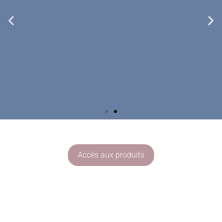
Un dispositif breveté
Accès aux produits
Développé en partenariat avec l'Ecole
Nationale Supérieure des Arts et Métiers de
Paris